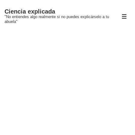
↓
Ciencia explicada
Saltar
"No entiendes algo realmente si no puedes explicárselo a tu
ME
al
abuela"
contenido
principal