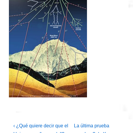
Navegación
La
La
‹ ¿Qué quiere decir que el
La última prueba