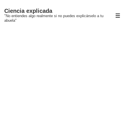
↓
Ciencia explicada
Saltar
"No entiendes algo realmente si no puedes explicárselo a tu
ME
al
abuela"
contenido
principal