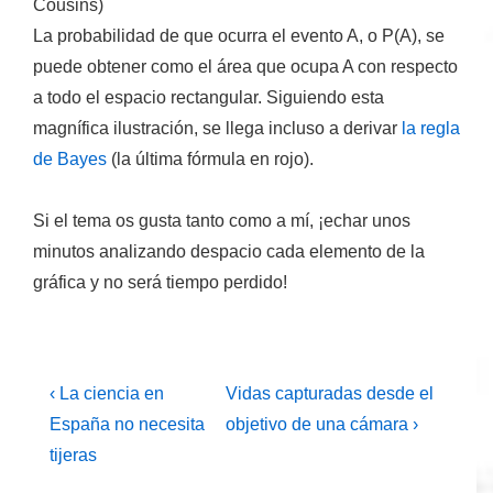
Cousins)
La probabilidad de que ocurra el evento A, o P(A), se
puede obtener como el área que ocupa A con respecto
a todo el espacio rectangular. Siguiendo esta
magnífica ilustración, se llega incluso a derivar
la regla
de Bayes
(la última fórmula en rojo).
Si el tema os gusta tanto como a mí, ¡echar unos
minutos analizando despacio cada elemento de la
gráfica y no será tiempo perdido!
Navegación
La
La
‹ La ciencia en
Vidas capturadas desde el
entrada
entrada
de
España no necesita
objetivo de una cámara ›
anterior
siguiente
tijeras
entradas
es
es