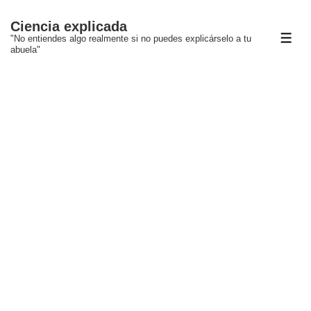
↓
Ciencia explicada
Saltar
"No entiendes algo realmente si no puedes explicárselo a tu
ME
al
abuela"
contenido
principal