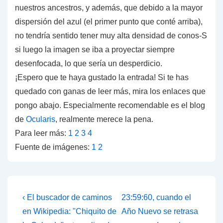
nuestros ancestros, y además, que debido a la mayor
dispersión del azul (el primer punto que conté arriba),
no tendría sentido tener muy alta densidad de conos-S
si luego la imagen se iba a proyectar siempre
desenfocada,
lo que sería un desperdicio.
¡Espero que te haya gustado la entrada! Si te has
quedado con ganas de leer más, mira los enlaces que
pongo abajo. Especialmente recomendable es el blog
de
Ocularis
, realmente merece la pena.
Para leer más:
1
2
3
4
Fuente de imágenes:
1
2
Navegación
La
La
‹ El buscador de caminos
23:59:60, cuando el
entrada
entrada
de
en Wikipedia: "Chiquito de
Año Nuevo se retrasa