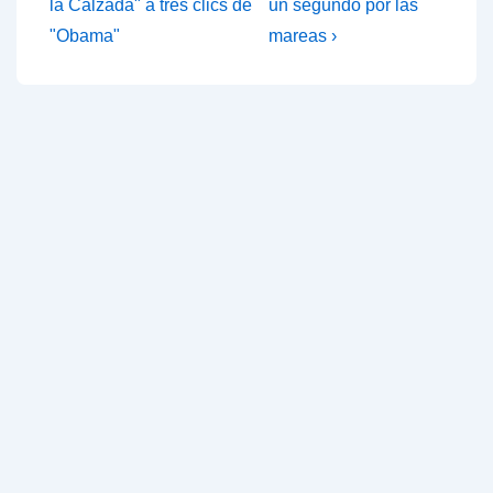
anterior
siguiente
la Calzada" a tres clics de
un segundo por las
entradas
es
es
"Obama"
mareas ›