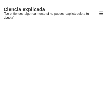
↓
Ciencia explicada
Saltar
"No entiendes algo realmente si no puedes explicárselo a tu
ME
al
abuela"
contenido
principal