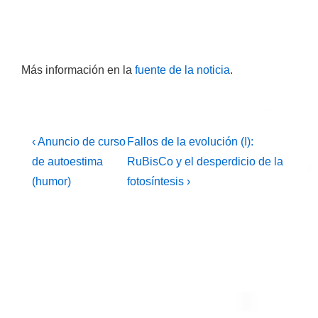
Más información en la
fuente de la noticia
.
Navegación
La
La
‹ Anuncio de curso
Fallos de la evolución (I):
entrada
entrada
de
de autoestima
RuBisCo y el desperdicio de la
anterior
siguiente
(humor)
fotosíntesis ›
entradas
es
es