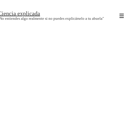
↓
Ciencia explicada
Saltar
Men
No entiendes algo realmente si no puedes explicárselo a tu abuela"
al
contenido
principal