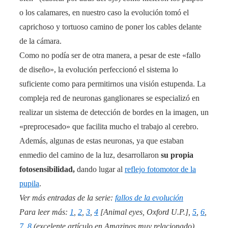
o los calamares, en nuestro caso la evolución tomó el
caprichoso y tortuoso camino de poner los cables delante
de la cámara.
Como no podía ser de otra manera, a pesar de este «fallo
de diseño», la evolución perfeccionó el sistema lo
suficiente como para permitirnos una visión estupenda. La
compleja red de neuronas ganglionares se especializó en
realizar un sistema de detección de bordes en la imagen, un
«preprocesado» que facilita mucho el trabajo al cerebro.
Además, algunas de estas neuronas, ya que estaban
enmedio del camino de la luz, desarrollaron
su propia
fotosensibilidad,
dando lugar al
reflejo fotomotor de la
pupila
.
Ver más entradas de la serie:
fallos de la evolución
Para leer más:
1
,
2
,
3
,
4
[Animal eyes, Oxford U.P.],
5
,
6
,
7
,
8
(excelente artículo en Amazings muy relacionado)