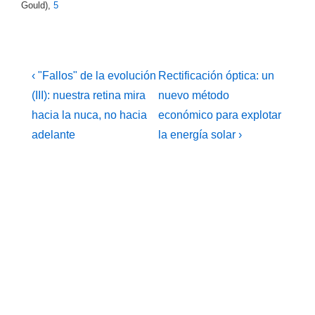
Gould),
5
Navegación
La
La
‹ "Fallos" de la evolución
Rectificación óptica: un
entrada
entrada
de
(III): nuestra retina mira
nuevo método
anterior
siguiente
hacia la nuca, no hacia
económico para explotar
entradas
es
es
adelante
la energía solar ›