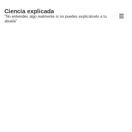
↓
Ciencia explicada
Saltar
"No entiendes algo realmente si no puedes explicárselo a tu
ME
al
abuela"
contenido
principal