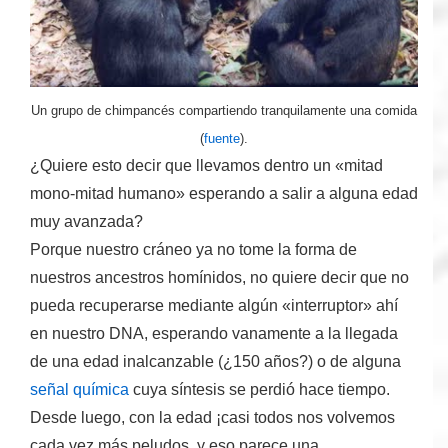
Un grupo de chimpancés compartiendo tranquilamente una comida
(
fuente
).
¿Quiere esto decir que llevamos dentro un «mitad
mono-mitad humano» esperando a salir a alguna edad
muy avanzada?
Porque nuestro cráneo
ya
no tome la forma de
nuestros ancestros homínidos, no quiere decir que no
pueda recuperarse mediante algún «interruptor» ahí
en nuestro DNA, esperando vanamente a la llegada
de una edad inalcanzable (¿150 años?) o de alguna
señal química
cuya síntesis se perdió hace tiempo.
Desde luego, con la edad ¡casi todos nos volvemos
cada vez más peludos, y eso parece una