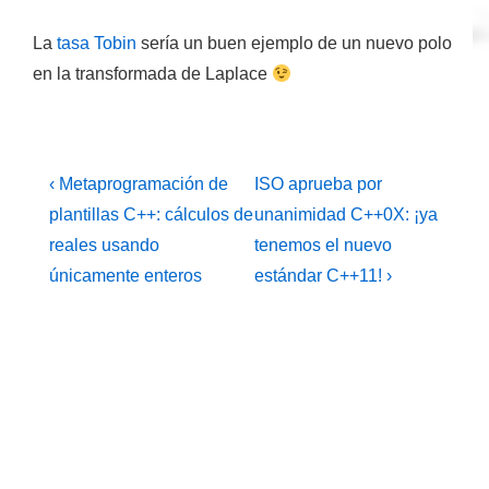
La
tasa Tobin
sería un buen ejemplo de un nuevo polo
en la transformada de Laplace
Navegación
La
La
‹ Metaprogramación de
ISO aprueba por
entrada
entrada
de
plantillas C++: cálculos de
unanimidad C++0X: ¡ya
anterior
siguiente
reales usando
tenemos el nuevo
entradas
es
es
únicamente enteros
estándar C++11! ›