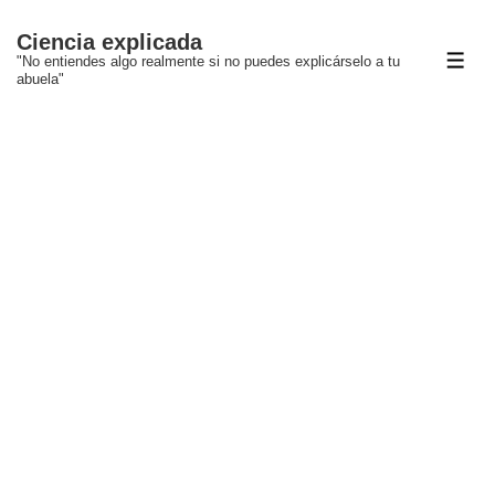
↓
Ciencia explicada
Saltar
"No entiendes algo realmente si no puedes explicárselo a tu
ME
al
abuela"
contenido
principal