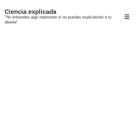
↓
Ciencia explicada
Saltar
"No entiendes algo realmente si no puedes explicárselo a tu
ME
al
abuela"
contenido
principal