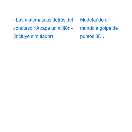
Navegación
La
La
‹ Las matemáticas detrás del
Modelando el
entrada
entrada
de
concurso «Atrapa un millón»
mundo a golpe de
anterior
siguiente
(incluye simulador)
puntos 3D ›
entradas
es
es