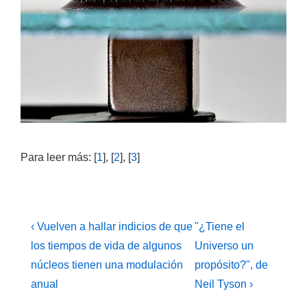
Para leer más: [
1
], [
2
], [
3
]
Navegación
La
La
‹ Vuelven a hallar indicios de que
"¿Tiene el
entrada
entrada
de
los tiempos de vida de algunos
Universo un
anterior
siguiente
núcleos tienen una modulación
propósito?", de
entradas
es
es
anual
Neil Tyson ›