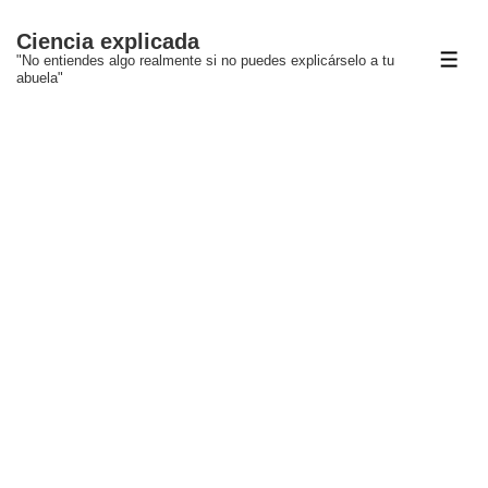
↓
Ciencia explicada
Saltar
"No entiendes algo realmente si no puedes explicárselo a tu
ME
al
abuela"
contenido
principal