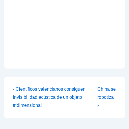
Navegación
La
La
‹ Científicos valencianos consiguen
China se
entrada
entrada
de
invisibilidad acústica de un objeto
robotiza
anterior
siguiente
tridimensional
›
entradas
es
es