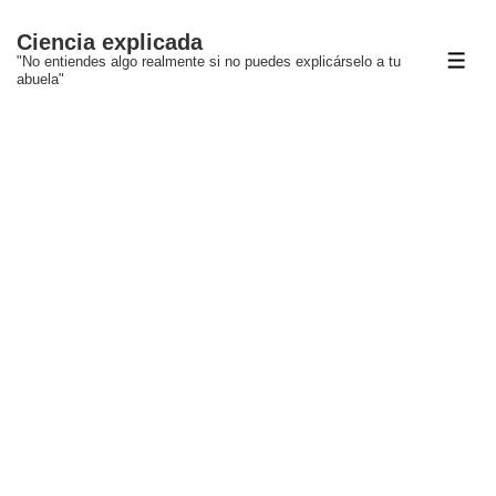
↓
Ciencia explicada
Saltar
"No entiendes algo realmente si no puedes explicárselo a tu
ME
al
abuela"
contenido
principal