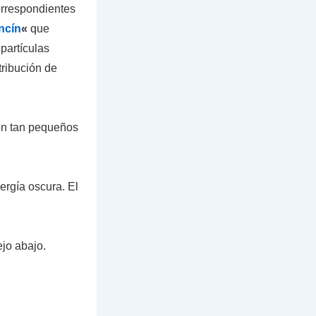
orrespondientes
ncín
«
que
partículas
tribución de
son tan pequeños
ergía oscura. El
jo abajo.