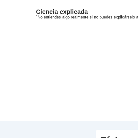
↓
Ciencia explicada
Saltar
"No entiendes algo realmente si no puedes explicárselo a
al
contenido
principal