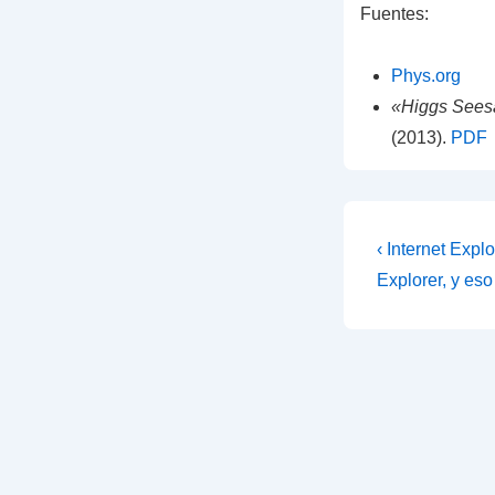
Fuentes:
Phys.org
«Higgs Sees
(2013).
PDF
Navegac
La
‹ Internet Expl
entrada
de
Explorer, y es
anterior
entradas
es