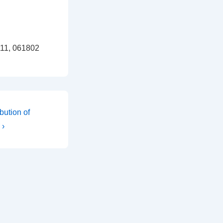
 111, 061802
ibution of
 ›