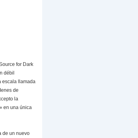
Source for Dark
n débil
la escala llamada
denes de
xcepto la
e» en una única
ia de un nuevo