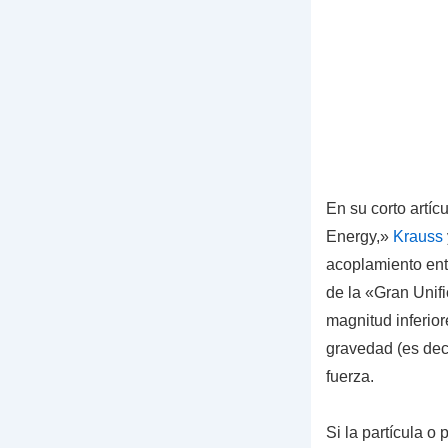
En su corto artí
Energy,»
Krauss
acoplamiento entr
de la «Gran Unifi
magnitud inferior
gravedad (es deci
fuerza.
Si la partícula o