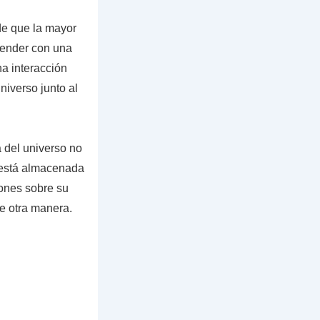
de que la mayor
prender con una
na interacción
niverso junto al
a del universo no
e está almacenada
iones sobre su
e otra manera.