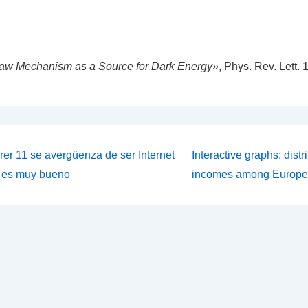
aw Mechanism as a Source for Dark Energy»
, Phys. Rev. Lett.
ión
La
orer 11 se avergüenza de ser Internet
Interactive graphs: distr
entrada
o es muy bueno
incomes among Europe
siguiente
es