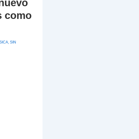
 nuevo
gs como
ÍSICA
,
SIN