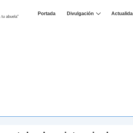
Navegación
Portada
Divulgación
Actualid
 tu abuela"
principal