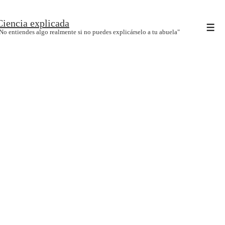
↓
Ciencia explicada
Saltar
Men
No entiendes algo realmente si no puedes explicárselo a tu abuela"
al
contenido
principal