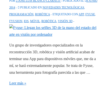
POR
JOSÉ LUIS BLANCO CLARACO
PUBLICADO EL
8 JUNIO
2014
PUBLICADO EN
NOVEDADES TECNOLÓGICAS
,
PROGRAMACIÓN
,
ROBÓTICA
ETIQUETADO CON
APP
,
FYUSE
,
FYUSION
,
IOS
,
MÓVIL
,
ROBÓTICA
,
VISIÓN 3D
Un grupo de investigadores especializados en la
reconstrucción 3D, robótica y visión artificial acaban de
terminar una App para dispositivos móviles que, me da a
mí, se hará extremadamente popular. Se trata de Fyuse,
una herramienta para fotografía parecida a las que …
Fyuse:
Leer más »
Llegan
los
selfies