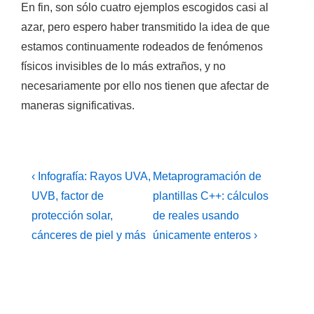
En fin, son sólo cuatro ejemplos escogidos casi al
azar, pero espero haber transmitido la idea de que
estamos continuamente rodeados de fenómenos
físicos invisibles de lo más extraños, y no
necesariamente por ello nos tienen que afectar de
maneras significativas.
Navegación
La
La
‹ Infografía: Rayos UVA,
Metaprogramación de
entrada
entrada
de
UVB, factor de
plantillas C++: cálculos
anterior
siguiente
protección solar,
de reales usando
entradas
es
es
cánceres de piel y más
únicamente enteros ›