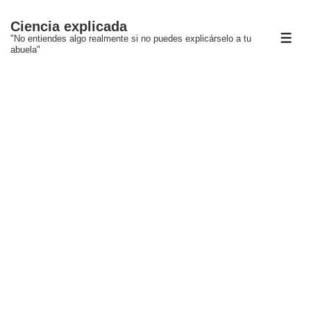
↓
Ciencia explicada
Saltar
"No entiendes algo realmente si no puedes explicárselo a tu
ME
al
abuela"
contenido
principal