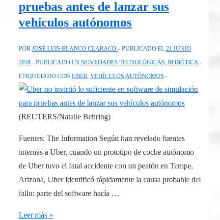
pruebas antes de lanzar sus
Materiales
vehículos autónomos
POR
JOSÉ LUIS BLANCO CLARACO
PUBLICADO EL
21 JUNIO
2018
PUBLICADO EN
NOVEDADES TECNOLÓGICAS
,
ROBÓTICA
ETIQUETADO CON
UBER
,
VEHÍCULOS AUTÓNOMOS
(REUTERS/Natalie Behring)
Fuentes: The Information Según han revelado fuentes
internas a Uber, cuando un prototipo de coche autónomo
de Uber tuvo el fatal accidente con un peatón en Tempe,
Arizona, Uber identificó rápidamente la causa probable del
fallo: parte del software hacía …
Uber
Leer más »