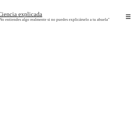
↓
Ciencia explicada
Saltar
Men
No entiendes algo realmente si no puedes explicárselo a tu abuela"
al
contenido
principal