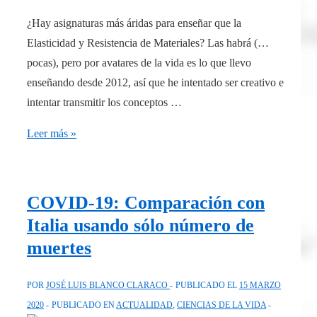
¿Hay asignaturas más áridas para enseñar que la
Elasticidad y Resistencia de Materiales? Las habrá (…
pocas), pero por avatares de la vida es lo que llevo
enseñando desde 2012, así que he intentado ser creativo e
intentar transmitir los conceptos …
Tensor
Leer más »
de
tensiones
y
COVID-19: Comparación con
círculo
Italia usando sólo número de
de
muertes
Mohr,
como
POR
JOSÉ LUIS BLANCO CLARACO
PUBLICADO EL
15 MARZO
no
2020
PUBLICADO EN
ACTUALIDAD
,
CIENCIAS DE LA VIDA
te