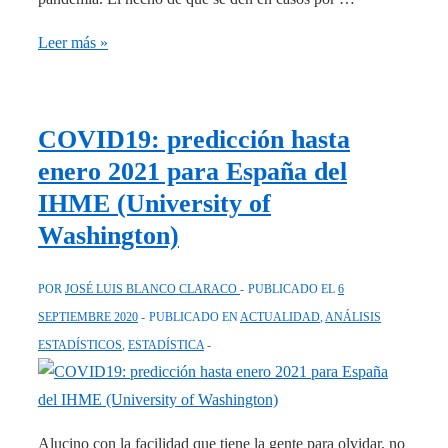
Distribución
Leer más »
binomial:
probabilidad
de
COVID19: predicción hasta
tener
enero 2021 para España del
a
IHME (University of
un
Washington)
COVID19-
positivo
POR
JOSÉ LUIS BLANCO CLARACO
PUBLICADO EL
6
en
SEPTIEMBRE 2020
PUBLICADO EN
ACTUALIDAD
,
ANÁLISIS
un
ESTADÍSTICOS
,
ESTADÍSTICA
grupo
de
N
personas
Alucino con la facilidad que tiene la gente para olvidar, no