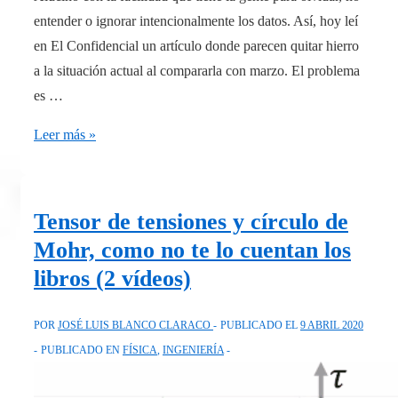
entender o ignorar intencionalmente los datos. Así, hoy leí
en El Confidencial un artículo donde parecen quitar hierro
a la situación actual al compararla con marzo. El problema
es …
COVID19:
Leer más »
predicción
hasta
enero
Tensor de tensiones y círculo de
2021
Mohr, como no te lo cuentan los
para
libros (2 vídeos)
España
del
POR
JOSÉ LUIS BLANCO CLARACO
PUBLICADO EL
9 ABRIL 2020
IHME
PUBLICADO EN
FÍSICA
,
INGENIERÍA
(University
of