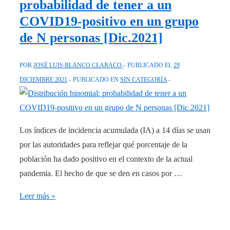
probabilidad de tener a un
no
COVID19-positivo en un grupo
escuchan:
de N personas [Dic.2021]
tratamientos
baratos,
POR
JOSÉ LUIS BLANCO CLARACO
PUBLICADO EL
29
eficaces
DICIEMBRE 2021
PUBLICADO EN
SIN CATEGORÍA
y
seguros
para
la
Los índices de incidencia acumulada (IA) a 14 días se usan
COVID-
por las autoridades para reflejar qué porcentaje de la
19
población ha dado positivo en el contexto de la actual
(y
pandemia. El hecho de que se den en casos por …
otras
Distribución
Leer más »
enfermedades)
binomial:
probabilidad