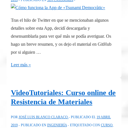
2019
PUBLICADO EN
SIN CATEGORÍA
de
muertes
Tras el hilo de Twitter en que se mencionaban algunos
detalles sobre esta App, decidí descargarla y
desensamblarla para ver qué más se podía averiguar. Os
hago un breve resumen, y os dejo el material en GitHub
por si alguien …
Cómo
Leer más »
funciona
la
App
VideoTutoriales: Curso online de
de
Resistencia de Materiales
«Tsunami
Democràtic»
POR
JOSÉ LUIS BLANCO CLARACO
PUBLICADO EL
19 ABRIL
2019
PUBLICADO EN
INGENIERÍA
ETIQUETADO CON
CURSO
,