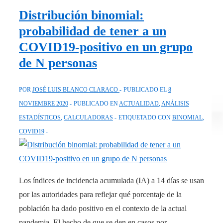
de
Distribución binomial:
tener
probabilidad de tener a un
a
COVID19-positivo en un grupo
un
de N personas
COVID19-
positivo
POR
JOSÉ LUIS BLANCO CLARACO
PUBLICADO EL
8
en
NOVIEMBRE 2020
PUBLICADO EN
ACTUALIDAD
,
ANÁLISIS
un
ESTADÍSTICOS
,
CALCULADORAS
ETIQUETADO CON
BINOMIAL
,
grupo
COVID19
de
N
personas
[Dic.2021]
Los índices de incidencia acumulada (IA) a 14 días se usan
por las autoridades para reflejar qué porcentaje de la
población ha dado positivo en el contexto de la actual
pandemia. El hecho de que se den en casos por …