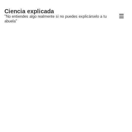
↓
Ciencia explicada
Saltar
"No entiendes algo realmente si no puedes explicárselo a tu
ME
al
abuela"
contenido
principal