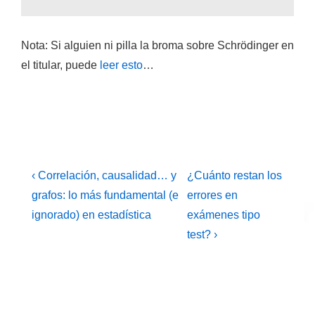
Nota: Si alguien ni pilla la broma sobre Schrödinger en
el titular, puede
leer esto
…
Navegación
La
La
‹ Correlación, causalidad… y
¿Cuánto restan los
entrada
entrada
de
grafos: lo más fundamental (e
errores en
anterior
siguiente
ignorado) en estadística
exámenes tipo
entradas
es
es
test? ›