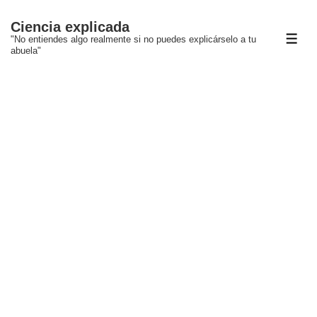
↓
Ciencia explicada
Saltar
"No entiendes algo realmente si no puedes explicárselo a tu
ME
al
abuela"
contenido
principal