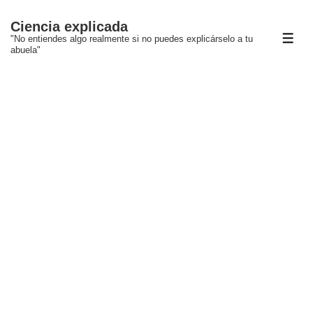
↓
Ciencia explicada
Saltar
"No entiendes algo realmente si no puedes explicárselo a tu
ME
al
abuela"
contenido
principal