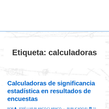
Etiqueta:
calculadoras
Calculadoras de significancia
estadística en resultados de
encuestas
POR
JOSÉ LUIS BLANCO CLARACO
PUBLICADO EL
21