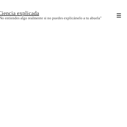
↓
Ciencia explicada
Saltar
Men
No entiendes algo realmente si no puedes explicárselo a tu abuela"
al
contenido
principal