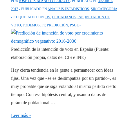
POR
JOSÉ LUIS BLANCO CLARACO
PUBLICADO EL
30 ABRIL
2017
PUBLICADO EN
ANÁLISIS ESTADÍSTICOS
,
SIN CATEGORÍA
ETIQUETADO CON
CIS
,
CIUDADANOS
,
INE
,
INTENCIÓN DE
VOTO
,
PODEMOS
,
PP
,
PREDICCIÓN
,
PSOE
Predicción de la intención de voto en España (Fuente:
elaboración propia, datos del CIS e INE)
Hay cierta tendencia en la gente a permanecer con ideas
fijas. Una vez que «se es-de/simpatiza-por un partido«, es
muy probable que se siga votando al mismo partido cierto
tiempo. Con esa hipótesis central, y usando datos de
pirámide poblacional …
Predicción
Leer más »
de