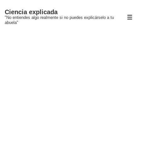
↓
Ciencia explicada
Saltar
"No entiendes algo realmente si no puedes explicárselo a tu
ME
al
abuela"
contenido
principal