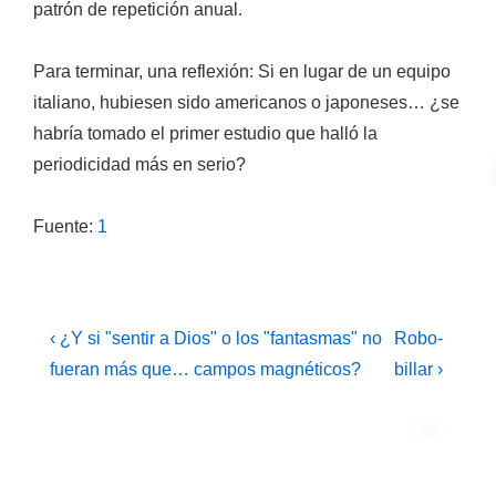
patrón de repetición anual.
Para terminar, una reflexión: Si en lugar de un equipo
italiano, hubiesen sido americanos o japoneses… ¿se
habría tomado el primer estudio que halló la
periodicidad más en serio?
Fuente:
1
Navegación
La
La
‹ ¿Y si "sentir a Dios" o los "fantasmas" no
Robo-
entrada
entrada
de
fueran más que… campos magnéticos?
billar ›
anterior
siguiente
entradas
es
es