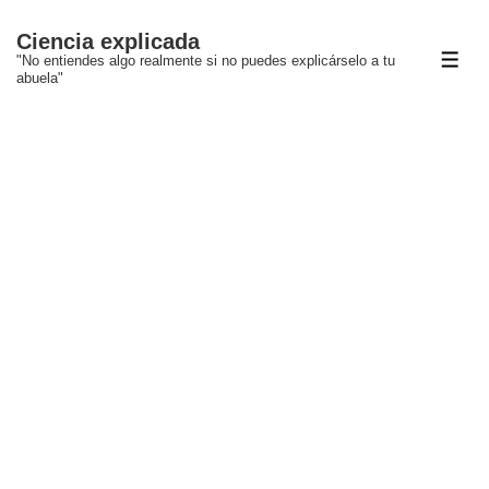
↓
Ciencia explicada
Saltar
"No entiendes algo realmente si no puedes explicárselo a tu
ME
al
abuela"
contenido
principal