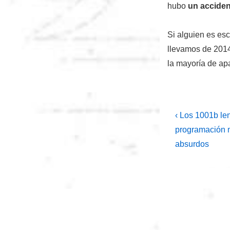
hubo
un acciden
Si alguien es es
llevamos de 2014
la mayoría de ap
Navegac
La
‹ Los 1001b le
entrada
de
programación 
anterior
absurdos
entradas
es