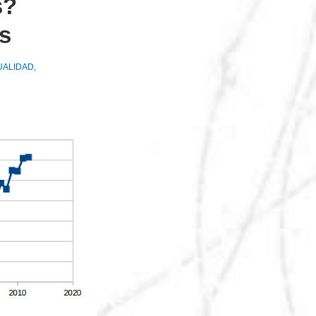
s?
s
UALIDAD
,