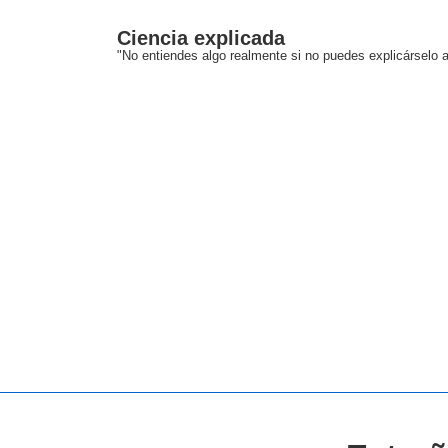
↓
Ciencia explicada
Saltar
"No entiendes algo realmente si no puedes explicárselo a
al
contenido
principal