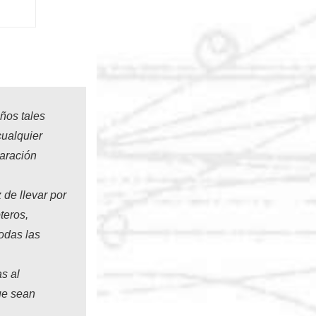
ños tales
cualquier
aración
de llevar por
teros,
todas las
s al
que sean