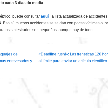
te cada 3 días de media
.
céptico, puede consultar
aquí
la lista actualizada de accidentes
. Eso sí, muchos accidentes se saldan con pocas víctimas o in
aratos siniestrados son pequeños, aunque hay de todo.
ión
La
nguajes de
«Deadline rush!»: Las frenéticas 120 hor
entrada
más enrevesados y
al límite para enviar un artículo científico
siguiente
es