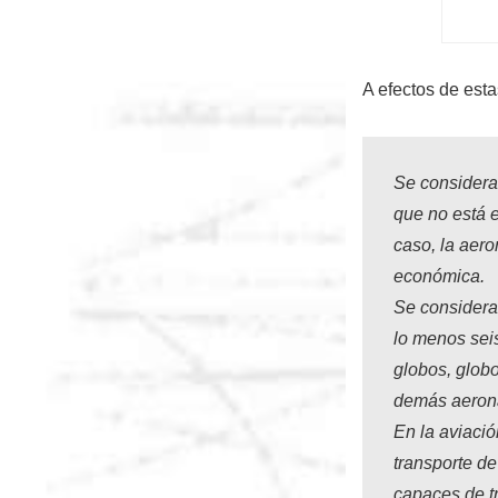
A efectos de esta
Se considera
que no está e
caso, la aer
económica.
Se considera
lo menos seis
globos, globo
demás aerona
En la aviació
transporte de
capaces de t