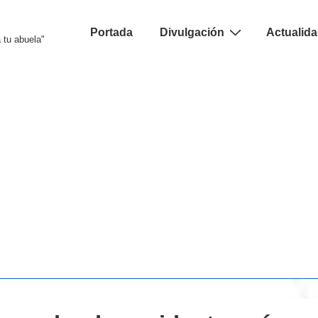
Navegación
Portada
Divulgación
Actualid
 tu abuela"
principal