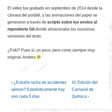
El vídeo fue grabado en septiembre de 2014 desde la
cámara del portátil, y las animaciones del paper se
generaron a través de
scripts sobre los envíos al
repositorio Git
donde almacenaba las sucesivas
versiones del texto.
¿Friki? Pues sí, un poco, pero como siempre muy
original, Andrea
Navegación
La
La
‹ ¿Extraña racha de accidentes
XL Edición del
entrada
entrada
de
aéreos? Estadísticamente hay
Carnaval de
anterior
siguiente
uno cada 3 días
Química ›
entradas
es
es