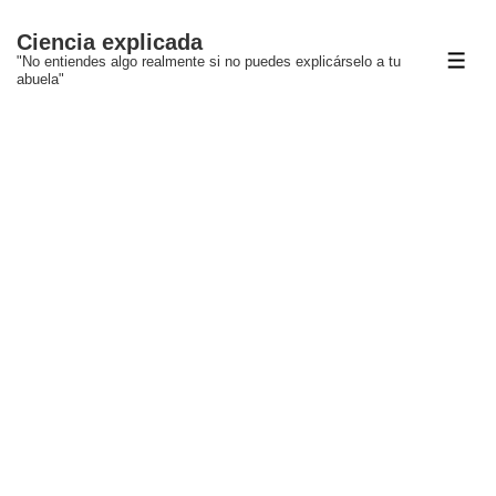
↓
Ciencia explicada
Saltar
"No entiendes algo realmente si no puedes explicárselo a tu
ME
al
abuela"
contenido
principal