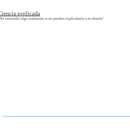
↓
Ciencia explicada
Saltar
No entiendes algo realmente si no puedes explicárselo a tu abuela"
al
contenido
principal