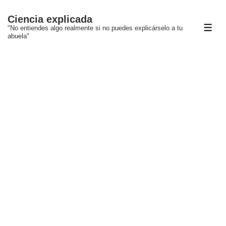
↓
Ciencia explicada
Saltar
"No entiendes algo realmente si no puedes explicárselo a tu
ME
al
abuela"
contenido
principal