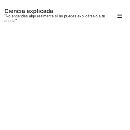
↓
Ciencia explicada
Saltar
"No entiendes algo realmente si no puedes explicárselo a tu
ME
al
abuela"
contenido
principal