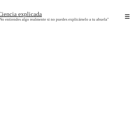
↓
Ciencia explicada
Saltar
Men
No entiendes algo realmente si no puedes explicárselo a tu abuela"
al
contenido
principal