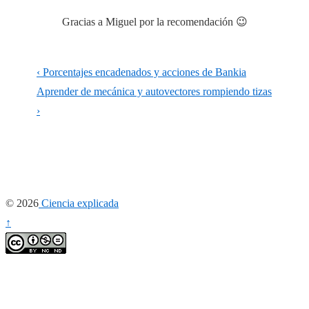
Gracias a Miguel por la recomendación 😉
Navegación
La
‹ Porcentajes encadenados y acciones de Bankia
de
entrada
La
Aprender de mecánica y autovectores rompiendo tizas
anterior
entrada
›
entradas
es
siguiente
es
© 2026
Ciencia explicada
↑