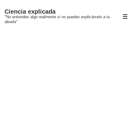
↓
Ciencia explicada
Saltar
"No entiendes algo realmente si no puedes explicárselo a tu
ME
al
abuela"
contenido
principal