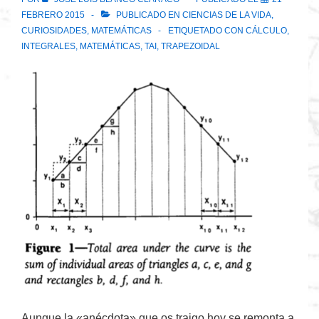
FEBRERO 2015
PUBLICADO EN
CIENCIAS DE LA VIDA
,
CURIOSIDADES
,
MATEMÁTICAS
ETIQUETADO CON
CÁLCULO
,
INTEGRALES
,
MATEMÁTICAS
,
TAI
,
TRAPEZOIDAL
Aunque la «anécdota» que os traigo hoy se remonta a