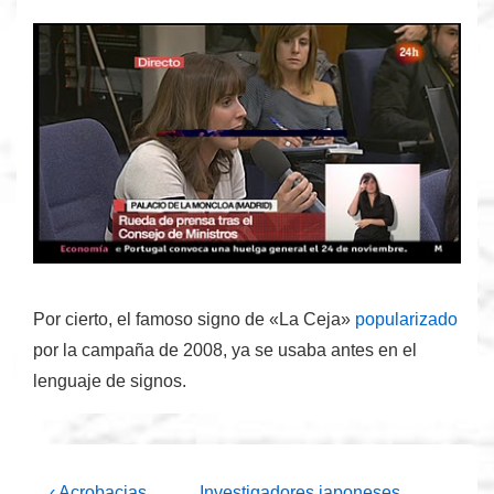
Por cierto, el famoso signo de «La Ceja»
popularizado
por la campaña de 2008, ya se usaba
antes
en el
lenguaje de signos.
La
La
‹ Acrobacias
Investigadores japoneses