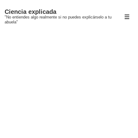
↓
Ciencia explicada
Saltar
"No entiendes algo realmente si no puedes explicárselo a tu
ME
al
abuela"
contenido
principal