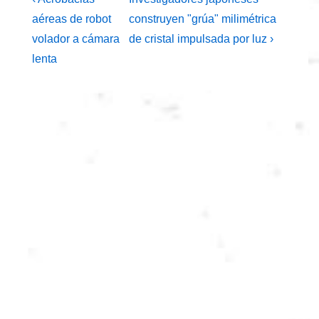
Navegación
entrada
entrada
de
aéreas de robot
construyen "grúa" milimétrica
anterior
siguiente
volador a cámara
de cristal impulsada por luz ›
entradas
es
es
lenta