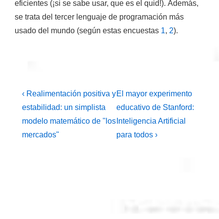
eficientes (¡si se sabe usar, que es el quid!). Además,
se trata
del tercer lenguaje de programación más
usado del mundo
(según estas encuestas
1
,
2
).
Navegación
La
La
‹ Realimentación positiva y
El mayor experimento
entrada
entrada
de
estabilidad: un simplista
educativo de Stanford:
anterior
siguiente
modelo matemático de "los
Inteligencia Artificial
entradas
es
es
mercados"
para todos ›