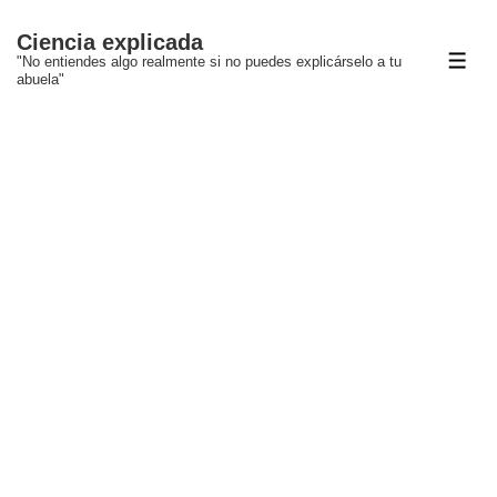
↓
Ciencia explicada
Saltar
"No entiendes algo realmente si no puedes explicárselo a tu
ME
al
abuela"
contenido
principal