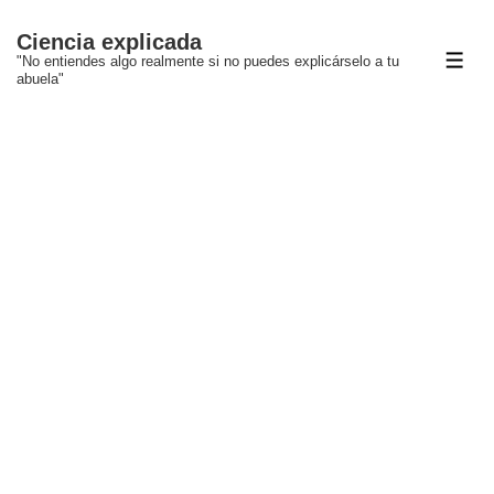
↓
Ciencia explicada
Saltar
"No entiendes algo realmente si no puedes explicárselo a tu
ME
al
abuela"
contenido
principal