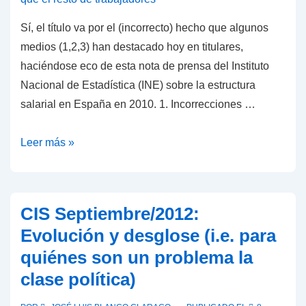
Sí, el título va por el (incorrecto) hecho que algunos
medios (1,2,3) han destacado hoy en titulares,
haciéndose eco de esta nota de prensa del Instituto
Nacional de Estadística (INE) sobre la estructura
salarial en España en 2010. 1. Incorrecciones …
Los
Leer más »
funcionarios
NO
cobran
CIS Septiembre/2012:
de
Evolución y desglose (i.e. para
media
quiénes son un problema la
un
clase política)
30%
más