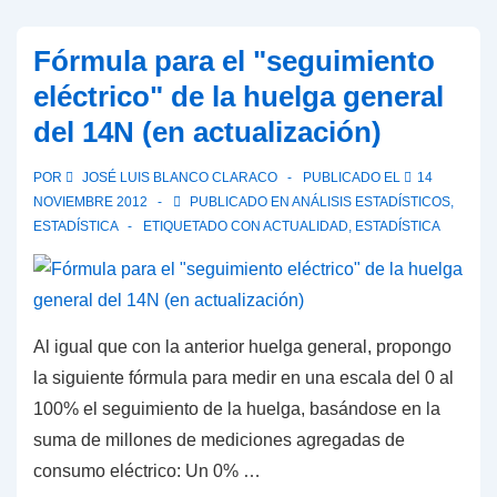
2012:
"la
Fórmula para el "seguimiento
clase
eléctrico" de la huelga general
política"
del 14N (en actualización)
bate
récords
POR
JOSÉ LUIS BLANCO CLARACO
PUBLICADO EL
14
como
NOVIEMBRE 2012
PUBLICADO EN
ANÁLISIS ESTADÍSTICOS
,
problema
ESTADÍSTICA
ETIQUETADO CON
ACTUALIDAD
,
ESTADÍSTICA
de
los
españoles
Al igual que con la anterior huelga general, propongo
la siguiente fórmula para medir en una escala del 0 al
100% el seguimiento de la huelga, basándose en la
suma de millones de mediciones agregadas de
consumo eléctrico: Un 0% …