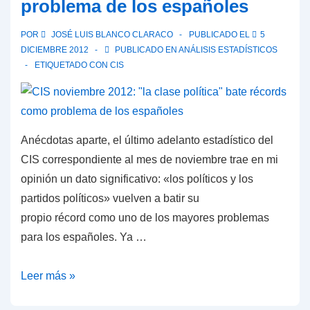
problema de los españoles
cada
cuatro
POR
JOSÉ LUIS BLANCO CLARACO
PUBLICADO EL
5
españoles
DICIEMBRE 2012
PUBLICADO EN
ANÁLISIS ESTADÍSTICOS
se
ETIQUETADO CON
CIS
declara
ateo
o
Anécdotas aparte, el último adelanto estadístico del
no
CIS correspondiente al mes de noviembre trae en mi
religioso
opinión un dato significativo: «los políticos y los
partidos políticos» vuelven a batir su
propio récord como uno de los mayores problemas
para los españoles. Ya …
CIS
Leer más »
noviembre