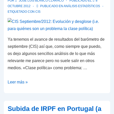
POR
JOSÉ LUIS BLANCO CLARACO
PUBLICADO EL
8
que
OCTUBRE 2012
PUBLICADO EN
ANÁLISIS ESTADÍSTICOS
el
ETIQUETADO CON
CIS
resto
de
trabajadores
Ya tenemos el avance de resultados del barómetro de
septiembre (CIS) así que, como siempre que puedo,
os dejo algunos sencillos análisis de lo que más
relevante me parece pero no suele salir en otros
medios. «Clase política» como problema: …
CIS
Leer más »
Septiembre/2012:
Evolución
y
Subida de IRPF en Portugal (a
desglose