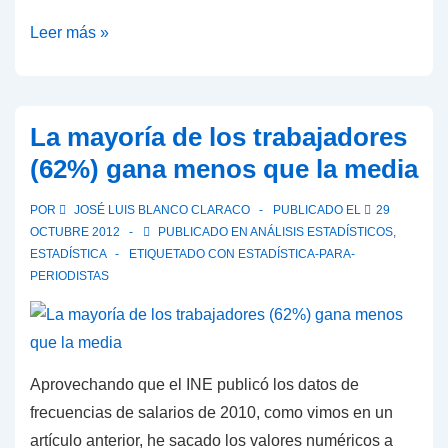
Fórmula
Leer más »
para
el
"seguimiento
La mayoría de los trabajadores
eléctrico"
(62%) gana menos que la media
de
la
POR
JOSÉ LUIS BLANCO CLARACO
PUBLICADO EL
29
huelga
OCTUBRE 2012
PUBLICADO EN
ANÁLISIS ESTADÍSTICOS
,
general
ESTADÍSTICA
ETIQUETADO CON
ESTADÍSTICA-PARA-
PERIODISTAS
del
14N
(en
actualización)
Aprovechando que el INE publicó los datos de
frecuencias de salarios de 2010, como vimos en un
artículo anterior, he sacado los valores numéricos a