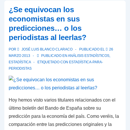
por
¿Se equivocan los
la
economistas en sus
corrupción
predicciones… o los
se
periodistas al leerlas?
dispara
de
POR
JOSÉ LUIS BLANCO CLARACO
PUBLICADO EL
26
una
MARZO 2013
PUBLICADO EN
ANÁLISIS ESTADÍSTICOS
,
forma
ESTADÍSTICA
ETIQUETADO CON
ESTADÍSTICA-PARA-
sin
PERIODISTAS
precedentes
Hoy hemos visto varios titulares relacionados con el
último boletín del Bando de España sobre su
predicción para la economía del país. Como veréis, la
comparación entre las predicciones originales y la