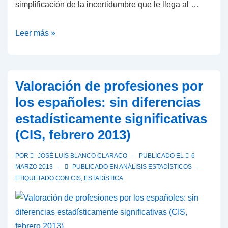
simplificación de la incertidumbre que le llega al …
¿Se
Leer más »
equivocan
los
economistas
Valoración de profesiones por
en
los españoles: sin diferencias
sus
estadísticamente significativas
predicciones…
(CIS, febrero 2013)
o
los
POR
JOSÉ LUIS BLANCO CLARACO
PUBLICADO EL
6
periodistas
MARZO 2013
PUBLICADO EN
ANÁLISIS ESTADÍSTICOS
al
ETIQUETADO CON
CIS
,
ESTADÍSTICA
leerlas?