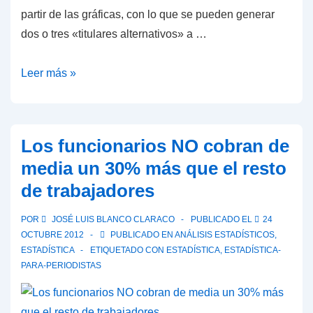
partir de las gráficas, con lo que se pueden generar
dos o tres «titulares alternativos» a …
La
Leer más »
mayoría
de
los
Los funcionarios NO cobran de
trabajadores
media un 30% más que el resto
(62%)
de trabajadores
gana
menos
POR
JOSÉ LUIS BLANCO CLARACO
PUBLICADO EL
24
que
OCTUBRE 2012
PUBLICADO EN
ANÁLISIS ESTADÍSTICOS
,
la
ESTADÍSTICA
ETIQUETADO CON
ESTADÍSTICA
,
ESTADÍSTICA-
PARA-PERIODISTAS
media