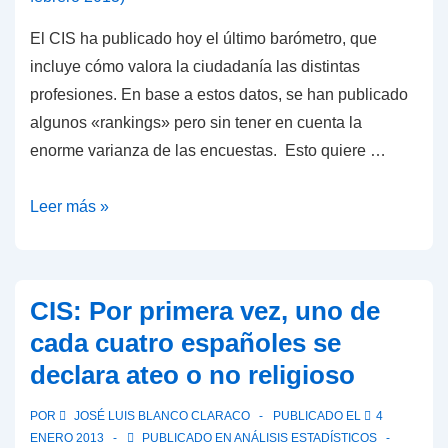
El CIS ha publicado hoy el último barómetro, que
incluye cómo valora la ciudadanía las distintas
profesiones. En base a estos datos, se han publicado
algunos «rankings» pero sin tener en cuenta la
enorme varianza de las encuestas. Esto quiere …
Valoración
Leer más »
de
profesiones
por
CIS: Por primera vez, uno de
los
cada cuatro españoles se
españoles:
declara ateo o no religioso
sin
diferencias
POR
JOSÉ LUIS BLANCO CLARACO
PUBLICADO EL
4
estadísticamente
ENERO 2013
PUBLICADO EN
ANÁLISIS ESTADÍSTICOS