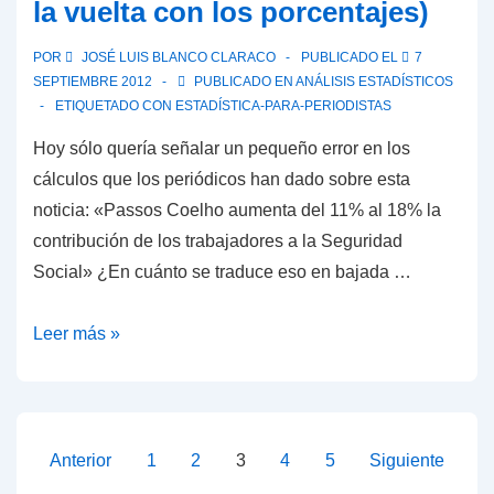
la vuelta con los porcentajes)
(i.e.
para
POR
JOSÉ LUIS BLANCO CLARACO
PUBLICADO EL
7
quiénes
SEPTIEMBRE 2012
PUBLICADO EN
ANÁLISIS ESTADÍSTICOS
son
ETIQUETADO CON
ESTADÍSTICA-PARA-PERIODISTAS
un
Hoy sólo quería señalar un pequeño error en los
problema
cálculos que los periódicos han dado sobre esta
la
noticia: «Passos Coelho aumenta del 11% al 18% la
clase
contribución de los trabajadores a la Seguridad
política)
Social» ¿En cuánto se traduce eso en bajada …
Subida
Leer más »
de
IRPF
en
Portugal
Paginación
Anterior
1
2
3
4
5
Siguiente
(a