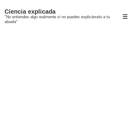
↓
Ciencia explicada
Saltar
"No entiendes algo realmente si no puedes explicárselo a tu
ME
al
abuela"
contenido
principal