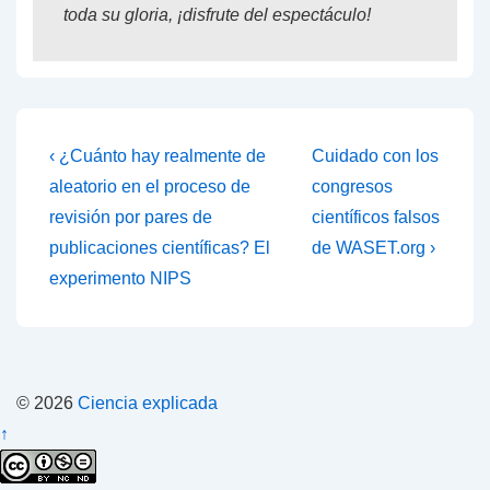
toda su gloria, ¡disfrute del espectáculo!
Navegación
La
La
‹ ¿Cuánto hay realmente de
Cuidado con los
entrada
entrada
de
aleatorio en el proceso de
congresos
anterior
siguiente
revisión por pares de
científicos falsos
entradas
es
es
publicaciones científicas? El
de WASET.org ›
experimento NIPS
© 2026
Ciencia explicada
↑