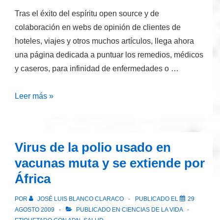
Tras el éxito del espíritu open source y de
colaboración en webs de opinión de clientes de
hoteles, viajes y otros muchos artículos, llega ahora
una página dedicada a puntuar los remedios, médicos
y caseros, para infinidad de enfermedades o …
CureTogether:
Leer más »
Una
web
para
Virus de la polio usado en
compartir
vacunas muta y se extiende por
opiniones
África
sobre
remedios
POR
JOSÉ LUIS BLANCO CLARACO
PUBLICADO EL
29
médicos
AGOSTO 2009
PUBLICADO EN
CIENCIAS DE LA VIDA