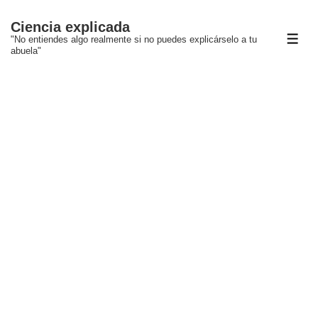
↓
Ciencia explicada
Saltar
"No entiendes algo realmente si no puedes explicárselo a tu
ME
al
abuela"
contenido
principal