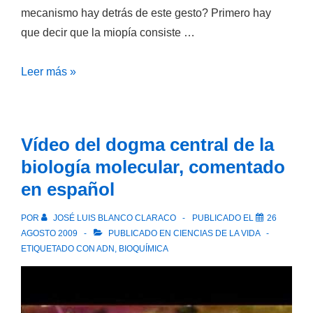
mecanismo hay detrás de este gesto? Primero hay
que decir que la miopía consiste …
¿Por
Leer más »
qué
se
ve
Vídeo del dogma central de la
mejor
biología molecular, comentado
al
en español
guiñar
los
POR
JOSÉ LUIS BLANCO CLARACO
PUBLICADO EL
26
ojos?
AGOSTO 2009
PUBLICADO EN
CIENCIAS DE LA VIDA
ETIQUETADO CON
ADN
,
BIOQUÍMICA