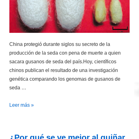
China protegió durante siglos su secreto de la
producción de la seda con pena de muerte a quien
sacara gusanos de seda del país.Hoy, científicos
chinos publican el resultado de una investigación
genética comparando los genomas de gusanos de
seda …
Análisis
Leer más »
genéticos
revelan
detalles
¿Por qué se ve mejor al guiñar