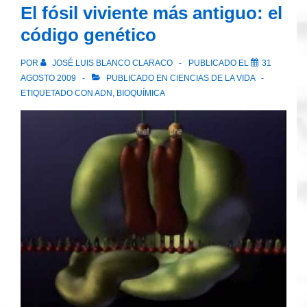
El fósil viviente más antiguo: el
de
código genético
La
Gran
POR
JOSÉ LUIS BLANCO CLARACO
PUBLICADO EL
31
Tormenta
AGOSTO 2009
PUBLICADO EN
CIENCIAS DE LA VIDA
Solar
ETIQUETADO CON
ADN
,
BIOQUÍMICA