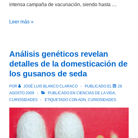
intensa campaña de vacunación, siendo hasta …
Virus
Leer más »
de
la
polio
Análisis genéticos revelan
usado
detalles de la domesticación de
en
los gusanos de seda
vacunas
muta
POR
JOSÉ LUIS BLANCO CLARACO
PUBLICADO EL
28
y
AGOSTO 2009
PUBLICADO EN
CIENCIAS DE LA VIDA
,
se
CURIOSIDADES
ETIQUETADO CON
ADN
,
CURIOSIDADES
extiende
por
África