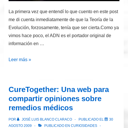
La primera vez que entendí lo que cuento en este post
me di cuenta inmediatamente de que la Teoría de la
Evolución, forzosamente, tenía que ser cierta.Como ya
vimos hace poco, el ADN es el portador original de
información en …
El
Leer más »
fósil
viviente
más
CureTogether: Una web para
antiguo:
compartir opiniones sobre
el
remedios médicos
código
genético
POR
JOSÉ LUIS BLANCO CLARACO
PUBLICADO EL
30
AGOSTO 2009
PUBLICADO EN
CURIOSIDADES