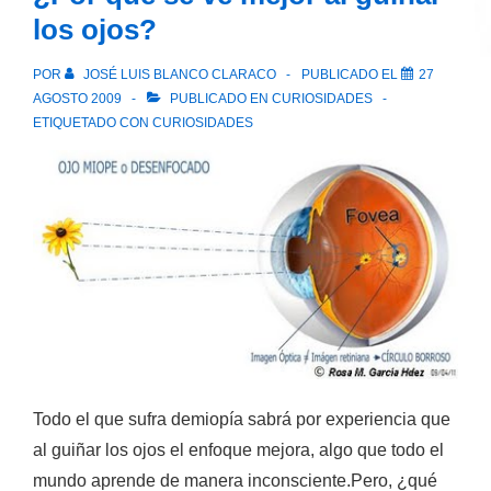
de
los ojos?
la
domesticación
POR
JOSÉ LUIS BLANCO CLARACO
PUBLICADO EL
27
de
AGOSTO 2009
PUBLICADO EN
CURIOSIDADES
los
ETIQUETADO CON
CURIOSIDADES
gusanos
de
seda
Todo el que sufra demiopía sabrá por experiencia que
al guiñar los ojos el enfoque mejora, algo que todo el
mundo aprende de manera inconsciente.Pero, ¿qué