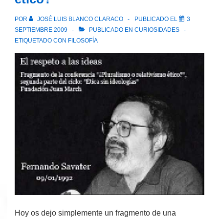
en
el
POR
JOSÉ LUIS BLANCO CLARACO
PUBLICADO EL
3
pasado
SEPTIEMBRE 2009
PUBLICADO EN
CURIOSIDADES
ETIQUETADO CON
FILOSOFÍA
Hoy os dejo simplemente un fragmento de una