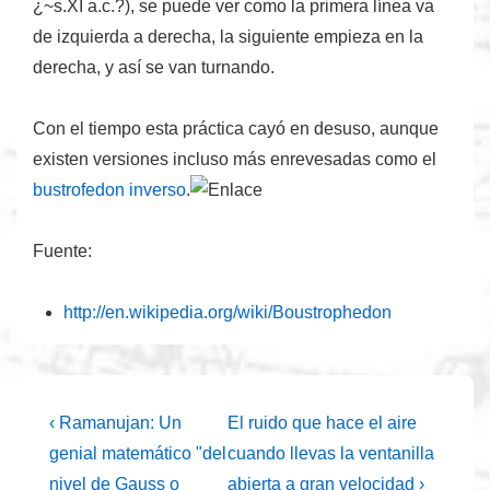
¿~s.XI a.c.?), se puede ver como la primera línea va
de izquierda a derecha, la siguiente empieza en la
derecha, y así se van turnando.
Con el tiempo esta práctica cayó en desuso, aunque
existen versiones incluso más enrevesadas como el
bustrofedon inverso
.
Fuente:
http://en.wikipedia.org/wiki/Boustrophedon
Navegación
La
La
‹ Ramanujan: Un
El ruido que hace el aire
entrada
entrada
de
genial matemático "del
cuando llevas la ventanilla
anterior
siguiente
nivel de Gauss o
abierta a gran velocidad ›