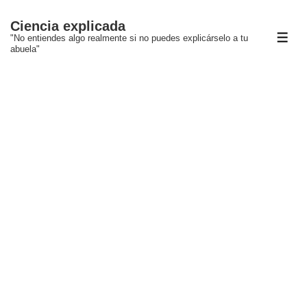
↓
Ciencia explicada
Saltar
"No entiendes algo realmente si no puedes explicárselo a tu
ME
al
abuela"
contenido
principal